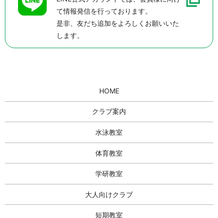
2025/06/21
て情報発信を行っております。
是非、友だち追加をよろしくお願いいた
Rスイミングクラブ夏休み短期教室受付開始！
します。
2025/04/09
幼児スイミング わくわく体験会 募集開始！！
2024/10/16
2024年冬休み短期水泳教室申し込み開始！
HOME
2024/06/13
クラブ案内
【2024年夏休み 短期教室 受付開始！】
水泳教室
体育教室
学研教室
大人向けクラブ
短期教室